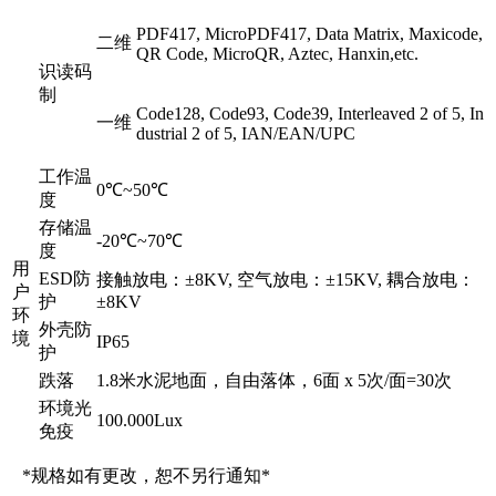
PDF417, MicroPDF417, Data Matrix, Maxicode,
二维
QR Code, MicroQR, Aztec, Hanxin,etc.
识读码
制
Code128, Code93, Code39, Interleaved 2 of 5, In
一维
dustrial 2 of 5, IAN/EAN/UPC
工作温
0℃~50℃
度
存储温
-20℃~70℃
度
用
ESD防
接触放电：±8KV, 空气放电：±15KV, 耦合放电：
户
护
±8KV
环
外壳防
境
IP65
护
跌落
1.8米水泥地面，自由落体，6面 x 5次/面=30次
环境光
100.000Lux
免疫
*规格如有更改，恕不另行通知*