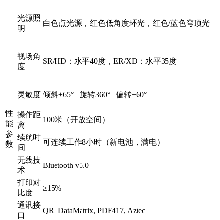
光源照
白色点光源，红色低角度环光，红色/蓝色穹顶光
明
视场角
SR/HD：水平40度，ER/XD：水平35度
度
灵敏度
倾斜±65° 旋转360° 偏转±60°
性
操作距
100米（开放空间）
能
离
参
续航时
可连续工作8小时（新电池，满电）
数
间
无线技
Bluetooth v5.0
术
打印对
≥15%
比度
通讯接
QR, DataMatrix, PDF417, Aztec
口