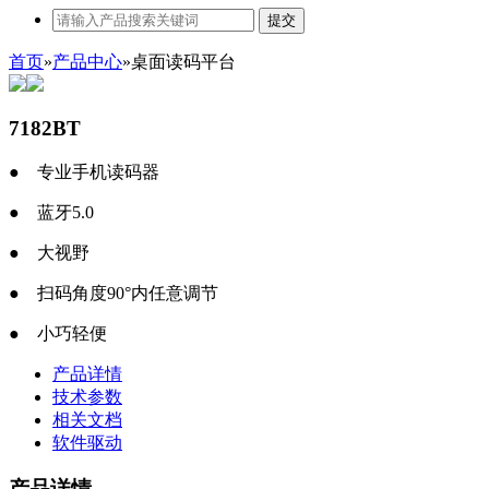
提交
首页
»
产品中心
»
桌面读码平台
7182BT
●
专业手机读码器
●
蓝牙5.0
●
大视野
●
扫码角度90°内任意调节
●
小巧轻便
产品详情
技术参数
相关文档
软件驱动
产品详情