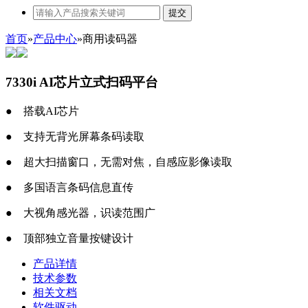
提交
首页
»
产品中心
»
商用读码器
7330i AI芯片立式扫码平台
●
搭载AI芯片
●
支持无背光屏幕条码读取
●
超大扫描窗口，无需对焦，自感应影像读取
●
多国语言条码信息直传
●
大视角感光器，识读范围广
●
顶部独立音量按键设计
产品详情
技术参数
相关文档
软件驱动